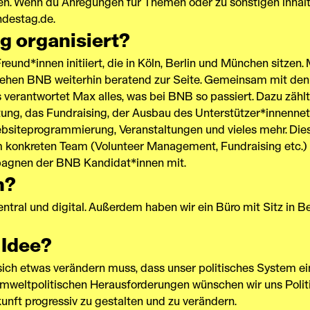
en. Wenn du Anregungen für Themen oder zu sonstigen inhalt
destag.de
.
g organisiert?
nd*innen initiiert, die in Köln, Berlin und München sitzen. 
a stehen BNB weiterhin beratend zur Seite. Gemeinsam mit d
erantwortet Max alles, was bei BNB so passiert. Dazu zählt
ung, das Fundraising, der Ausbau des Unterstützer*innennet
Websiteprogrammierung, Veranstaltungen und vieles mehr. Di
m konkreten Team (Volunteer Management, Fundraising etc.) 
pagnen der BNB Kandidat*innen mit.
n?
tral und digital. Außerdem haben wir ein Büro mit Sitz in Be
 Idee?
sich etwas verändern muss, dass unser politisches System ei
umweltpolitischen Herausforderungen wünschen wir uns Polit
kunft progressiv zu gestalten und zu verändern.