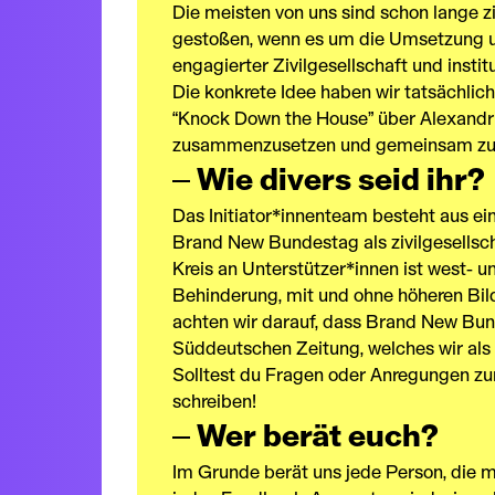
Die meisten von uns sind schon lange z
gestoßen, wenn es um die Umsetzung uns
engagierter Zivilgesellschaft und institu
Die konkrete Idee haben wir tatsächlic
“Knock Down the House” über Alexandria
zusammenzusetzen und gemeinsam zu üb
Wie divers seid ihr?
Das Initiator*innenteam besteht aus ei
Brand New Bundestag als zivilgesellscha
Kreis an Unterstützer*innen ist west- 
Behinderung, mit und ohne höheren Bil
achten wir darauf, dass Brand New Bund
Süddeutschen Zeitung, welches wir als
Solltest du Fragen oder Anregungen zu
schreiben!
Wer berät euch?
Im Grunde berät uns jede Person, die mi