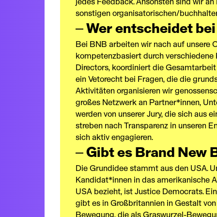
jedes Feedback. Ansonsten sind wir an 
sonstigen organisatorischen/buchhalte
Wer entscheidet be
Bei BNB arbeiten wir nach auf unsere O
kompetenzbasiert durch verschiedene K
Directors, koordiniert die Gesamtarbei
ein Vetorecht bei Fragen, die die grun
Aktivitäten organisieren wir genossensc
großes Netzwerk an Partner*innen, Unte
werden von unserer Jury, die sich aus 
streben nach Transparenz in unseren E
sich aktiv engagieren.
Gibt es Brand New 
Die Grundidee stammt aus den USA. Uns
Kandidat*innen in das amerikanische Ab
USA bezieht, ist Justice Democrats. Ein 
gibt es in Großbritannien in Gestalt v
Bewegung, die als Graswurzel-Bewegung 