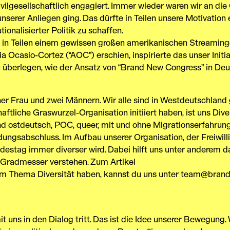
ivilgesellschaftlich engagiert. Immer wieder waren wir an di
erer Anliegen ging. Das dürfte in Teilen unsere Motivation e
tionalisierter Politik zu schaffen.
h in Teilen einem gewissen großen amerikanischen Streaming
 Ocasio-Cortez (“AOC”) erschien, inspirierte das unser Initi
erlegen, wie der Ansatz von “Brand New Congress” in Deu
ner Frau und zwei Männern. Wir alle sind in Westdeutschlan
ftliche Graswurzel-Organisation initiiert haben, ist uns Dive
und ostdeutsch, POC, queer, mit und ohne Migrationserfahrung
dungsabschluss. Im Aufbau unserer Organisation, der Freiwi
estag immer diverser wird. Dabei hilft uns unter anderem das
 Gradmesser verstehen. Zum Artikel
m Thema Diversität haben, kannst du uns unter
team@brand
t uns in den Dialog tritt. Das ist die Idee unserer Bewegung