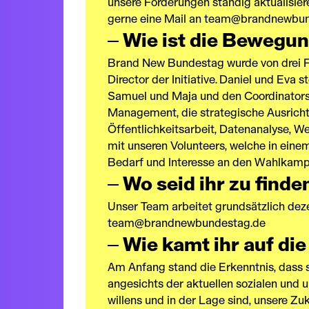
unsere Forderungen ständig aktualisier
gerne eine Mail an
team@brandnewbun
Wie ist die Bewegun
Brand New Bundestag wurde von drei Freu
Director der Initiative. Daniel und Ev
Samuel und Maja und den Coordinators v
Management, die strategische Ausricht
Öffentlichkeitsarbeit, Datenanalyse, 
mit unseren Volunteers, welche in eine
Bedarf und Interesse an den Wahlkam
Wo seid ihr zu finde
Unser Team arbeitet grundsätzlich dezen
team@brandnewbundestag.de
Wie kamt ihr auf die
Am Anfang stand die Erkenntnis, dass 
angesichts der aktuellen sozialen und 
willens und in der Lage sind, unsere Zu