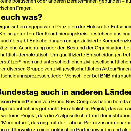
keine politischen oder anderen Berater*innen gebunden – au
rischen Fragen.
i euch was?
rganisation angepassten Prinzipien der Holokratie. Entsche
reise getroffen. Der Koordinierungskreis, bestehend aus ha
t und übergibt Entscheidungen an spezialisierte Kompetenzkr
dsätzliche Ausrichtung oder den Bestand der Organisation be
haftlich-demokratisch. Um qualifizierte Entscheidungen treff
rstützer*innen und unterschiedlichen zivilgesellschaftlich
einer diversen Gruppe von zivilgesellschaftlichen Akteur*inn
ntscheidungsprozessen. Jeder Mensch, der bei BNB mitmacht
Bundestag auch in anderen Lände
ere Freund*innen von Brand New Congress haben bereits erf
geordnetenhaus gebracht. Ein ähnliches Projekt, das sich a
weiteres Projekt, das die Zivilgesellschaft mit der institution
on “Momentum”, das eng mit der Labour-Partei zusammenarbei
mittlerweile zu einer politischen Partei geworden und als s