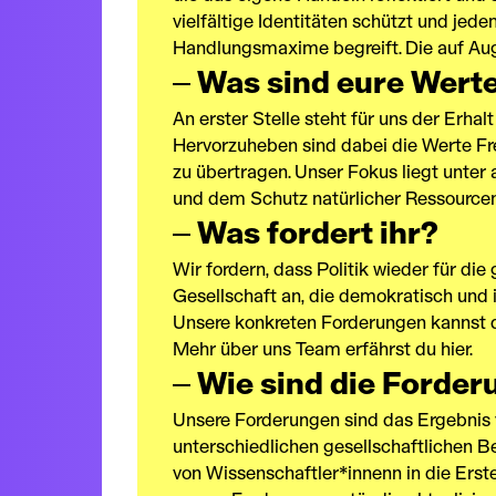
vielfältige Identitäten schützt und jede
Handlungsmaxime begreift. Die auf Auge
Was sind eure Wert
An erster Stelle steht für uns der Erh
Hervorzuheben sind dabei die Werte Frei
zu übertragen. Unser Fokus liegt unter 
und dem Schutz natürlicher Ressourcen,
Was fordert ihr?
Wir fordern, dass Politik wieder für die
Gesellschaft an, die demokratisch und in
Unsere konkreten Forderungen kannst d
Mehr über uns Team erfährst du hier.
Wie sind die Forde
Unsere Forderungen sind das Ergebnis 
unterschiedlichen gesellschaftlichen 
von Wissenschaftler*innenn in die Erst