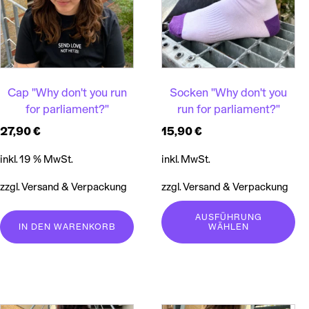
Varianten
auf.
Die
Optionen
können
auf
Cap "Why don't you run
Socken "Why don't you
der
for parliament?"
run for parliament?"
Produktseite
27,90
€
15,90
€
gewählt
werden
inkl. 19 % MwSt.
inkl. MwSt.
zzgl. Versand & Verpackung
zzgl. Versand & Verpackung
AUSFÜHRUNG
IN DEN WARENKORB
WÄHLEN