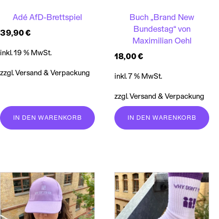
Adé AfD-Brettspiel
Buch „Brand New
Bundestag“ von
39,90
€
Maximilian Oehl
inkl. 19 % MwSt.
18,00
€
zzgl. Versand & Verpackung
inkl. 7 % MwSt.
zzgl. Versand & Verpackung
IN DEN WARENKORB
IN DEN WARENKORB
Dieses
Produkt
weist
mehrere