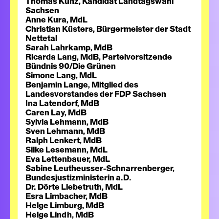
Thomas Kunz, Kandidat Landtagswahl
Sachsen
Anne Kura, MdL
Christian Küsters, Bürgermeister der Stadt
Nettetal
Sarah Lahrkamp, MdB
Ricarda Lang, MdB, Parteivorsitzende
Bündnis 90/Die Grünen
Simone Lang, MdL
Benjamin Lange, Mitglied des
Landesvorstandes der FDP Sachsen
Ina Latendorf, MdB
Caren Lay, MdB
Sylvia Lehmann, MdB
Sven Lehmann, MdB
Ralph Lenkert, MdB
Silke Lesemann, MdL
Eva Lettenbauer, MdL
Sabine Leutheusser-Schnarrenberger,
Bundesjustizministerin a.D.
Dr. Dörte Liebetruth, MdL
Esra Limbacher, MdB
Helge Limburg, MdB
Helge Lindh, MdB