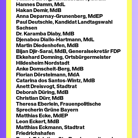
Hannes Damm, MdL
Hakan Demir, MdB
Anna Deparnay-Grunenberg, MdEP
Paul Deutschle, Kandidat Landtagswahl
Sachsen
Dr. Karamba Diaby, MdB
Djenabou Diallo-Hartmann, MdL
Martin Diedenhofen, MdB
Bijan Djir-Sarai, MdB, Generalsekretär FDP
Ekkehard Domning, Ortsbürgermeister
Hildesheim Nordstadt
Anke Domscheit-Berg, MdB
Florian Dörstelmann, MdA
Catarina dos Santos-Wintz, MdB
Anett Dreisvogt, Stadtrat
Deborah Düring, MdB
Christian Dürr, MdB
Theresa Eberlein, Frauenpolitische
Sprecherin Grüne Bayern
Matthias Ecke, MdEP
Leon Eckert, MdB
Matthias Eckmann, Stadtrat
Friedrichshafen