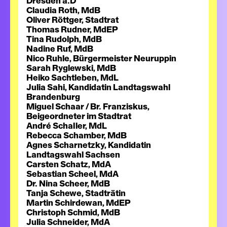
Dresden a.D
Claudia Roth, MdB
Oliver Röttger, Stadtrat
Thomas Rudner, MdEP
Tina Rudolph, MdB
Nadine Ruf, MdB
Nico Ruhle, Bürgermeister Neuruppin
Sarah Ryglewski, MdB
Heiko Sachtleben, MdL
Julia Sahi, Kandidatin Landtagswahl
Brandenburg
Miguel Schaar / Br. Franziskus,
Beigeordneter im Stadtrat
André Schaller, MdL
Rebecca Schamber, MdB
Agnes Scharnetzky, Kandidatin
Landtagswahl Sachsen
Carsten Schatz, MdA
Sebastian Scheel, MdA
Dr. Nina Scheer, MdB
Tanja Schewe, Stadträtin
Martin Schirdewan, MdEP
Christoph Schmid, MdB
Julia Schneider, MdA