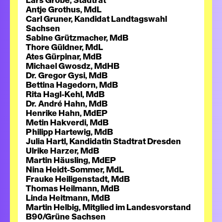
Lars Grobe, Stadtrat
Antje Grothus, MdL
Carl Gruner, Kandidat Landtagswahl
Sachsen
Sabine Grützmacher, MdB
Thore Güldner, MdL
Ates Gürpinar, MdB
Michael Gwosdz, MdHB
Dr. Gregor Gysi, MdB
Bettina Hagedorn, MdB
Rita Hagl-Kehl, MdB
Dr. André Hahn, MdB
Henrike Hahn, MdEP
Metin Hakverdi, MdB
Philipp Hartewig, MdB
Julia Hartl, Kandidatin Stadtrat Dresden
Ulrike Harzer, MdB
Martin Häusling, MdEP
Nina Heidt-Sommer, MdL
Frauke Heiligenstadt, MdB
Thomas Heilmann, MdB
Linda Heitmann, MdB
Martin Helbig, Mitglied im Landesvorstand
B90/Grüne Sachsen