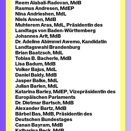
Reem Alabali-Radovan, MdB
Rasmus Andresen, MdEP
Nina Andrieshen, MdL
Niels Annen, MdB
Muhterem Aras, MdL, Präsidentin des
Landtags von Baden-Württemberg
Johannes Arlt, MdB
Dr. Adeline Abimnwi Awemo, Kandidatin
Landtagswahl Brandenburg
Brian Baatzsch, MdL
Tobias B. Bacherle, MdB
Lisa Badum, MdB
Volker Bajus, MdL
Daniel Baldy, MdB
Jasper Balke, MdL
Julian Barlen, MdL
Katarina Barley, MdEP, Vizepräsidentin des
Europäischen Parlaments
Dr. Dietmar Bartsch, MdB
Alexander Bartz, MdB
Bärbel Bas, MdB, Präsidentin des
Deutschen Bundestages
Canan Bayram, MdB
Katharina Beck, MdB