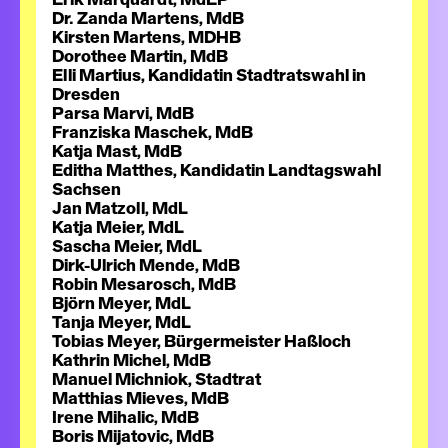
Erik Marquardt, MdEP
Dr. Zanda Martens, MdB
Kirsten Martens, MDHB
Dorothee Martin, MdB
Elli Martius, Kandidatin Stadtratswahl in
Dresden
Parsa Marvi, MdB
Franziska Maschek, MdB
Katja Mast, MdB
Editha Matthes, Kandidatin Landtagswahl
Sachsen
Jan Matzoll, MdL
Katja Meier, MdL
Sascha Meier, MdL
Dirk-Ulrich Mende, MdB
Robin Mesarosch, MdB
Björn Meyer, MdL
Tanja Meyer, MdL
Tobias Meyer, Bürgermeister Haßloch
Kathrin Michel, MdB
Manuel Michniok, Stadtrat
Matthias Mieves, MdB
Irene Mihalic, MdB
Boris Mijatovic, MdB