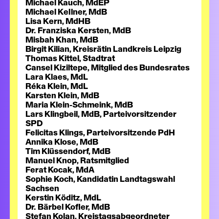
Michael Kauch, MdEP
Michael Kellner, MdB
Lisa Kern, MdHB
Dr. Franziska Kersten, MdB
Misbah Khan, MdB
Birgit Kilian, Kreisrätin Landkreis Leipzig
Thomas Kittel, Stadtrat
Cansel Kiziltepe, Mitglied des Bundesrates
Lara Klaes, MdL
Réka Klein, MdL
Karsten Klein, MdB
Maria Klein-Schmeink, MdB
Lars Klingbeil, MdB, Parteivorsitzender
SPD
Felicitas Klings, Parteivorsitzende PdH
Annika Klose, MdB
Tim Klüssendorf, MdB
Manuel Knop, Ratsmitglied
Ferat Kocak, MdA
Sophie Koch, Kandidatin Landtagswahl
Sachsen
Kerstin Köditz, MdL
Dr. Bärbel Kofler, MdB
Stefan Kolan, Kreistagsabgeordneter