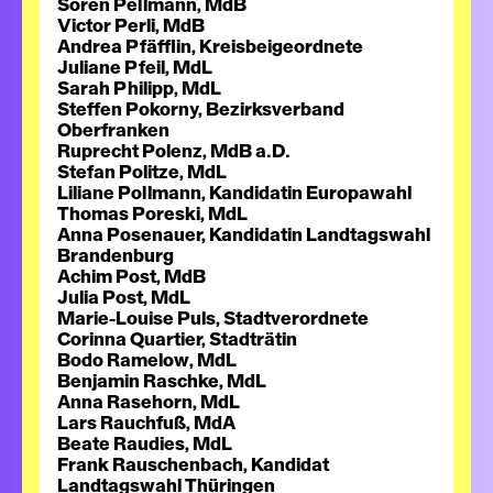
Sören Pellmann, MdB
Victor Perli, MdB
Andrea Pfäfflin, Kreisbeigeordnete
Juliane Pfeil, MdL
Sarah Philipp, MdL
Steffen Pokorny, Bezirksverband
Oberfranken
Ruprecht Polenz, MdB a.D.
Stefan Politze, MdL
Liliane Pollmann, Kandidatin Europawahl
Thomas Poreski, MdL
Anna Posenauer, Kandidatin Landtagswahl
Brandenburg
Achim Post, MdB
Julia Post, MdL
Marie-Louise Puls, Stadtverordnete
Corinna Quartier, Stadträtin
Bodo Ramelow, MdL
Benjamin Raschke, MdL
Anna Rasehorn, MdL
Lars Rauchfuß, MdA
Beate Raudies, MdL
Frank Rauschenbach, Kandidat
Landtagswahl Thüringen