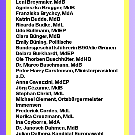
Leni Breymaier, MdB
Agnieszka Brugger, MdB
Franziska Brychcy, MdA
Katrin Budde, MdB
Ricarda Budke, MdL
Udo Bullmann, MdEP
Clara Bünger, MdB
Emily Büning, Politische
Bundesgeschäftsführerin B90/die Grünen
Delara Burkhardt, MdEP
Ole Thorben Buschhüter, MdHB
Dr. Marco Buschmann, MdB
Peter Harry Carstensen, Ministerpräsident
a.D.
Anna Cavazzini, MdEP
Jörg Cézanne, MdB
Stephan Christ, MdL
Michael Clement, Ortsbürgermeister
Immensen
Frederick Cordes, MdL
Norika Creuzmann, MdL
Ina Czyborra, MdA
Dr. Janosch Dahmen, MdB
Julian Dalberg, Kandidat Europawahl